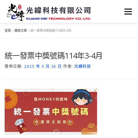
跳
至
選單
主
要
內
首頁
»
最新文章
»
統一發票中獎號碼114年3-4月
容
電子發票收銀機
OA事務機器
色帶、墨球
統一發票中獎號碼114年3-4月
促銷活動
選購指南
影音教學
常見問題
發佈日期:
2025 年 5 月 26 日
作者:
光緯科技
客戶案例
OA新知
下載專區
聯絡我們
最新資訊