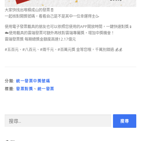
大家快找出堆積成山的發票🧾
一起核對開獎號碼，看看自己是不是其中一位幸運得主🥳
使用電子發票載具的朋友也可以依照您使用的APP開放時間，一鍵快速對獎📱
☁️使用載具的雲端發票可額外再核對雲端專屬獎，增加中獎機會！
雲端發票獎 每期總獎金額度高達12.17億元
#五百元、#八百元、#兩千元、#百萬元獎 金等您哦，千萬別錯過 💰💰
分類:
統一發票中獎號碼
標籤:
發票對獎
、
統一發票
搜
尋
關
鍵