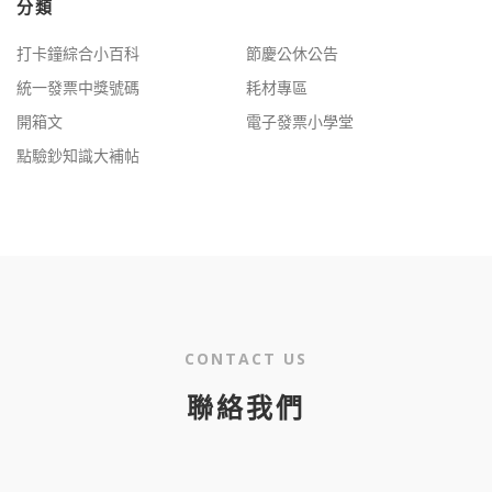
字:
分類
打卡鐘綜合小百科
節慶公休公告
統一發票中獎號碼
耗材專區
開箱文
電子發票小學堂
點驗鈔知識大補帖
CONTACT US
聯絡我們